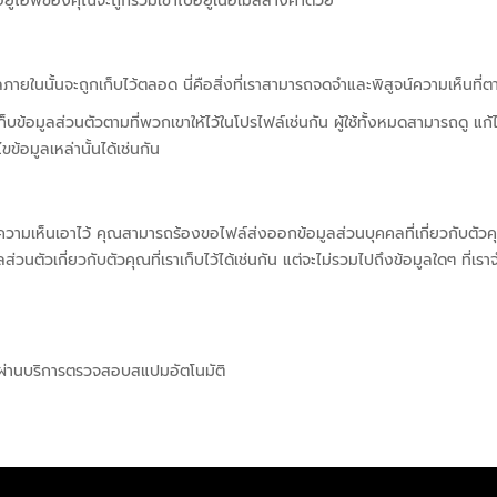
อยู่ไอพีของคุณจะถูกรวมเข้าไปอยู่ในอีเมลล้างค่าด้วย
ยในนั้นจะถูกเก็บไว้ตลอด นี่คือสิ่งที่เราสามารถจดจำและพิสูจน์ความเห็นที่ต
เก็บข้อมูลส่วนตัวตามที่พวกเขาให้ไว้ในโปรไฟล์เช่นกัน ผู้ใช้ทั้งหมดสามารถดู แก
ขข้อมูลเหล่านั้นได้เช่นกัน
ามเห็นเอาไว้ คุณสามารถร้องขอไฟล์ส่งออกข้อมูลส่วนบุคคลที่เกี่ยวกับตัวคุณที
ส่วนตัวเกี่ยวกับตัวคุณที่เราเก็บไว้ได้เช่นกัน แต่จะไม่รวมไปถึงข้อมูลใดๆ ที่
ผ่านบริการตรวจสอบสแปมอัตโนมัติ