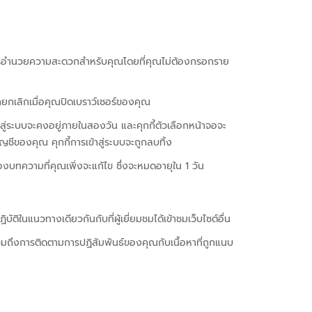
ป็นการอำนวยความสะดวกสำหรับคุณโดยที่คุณไม่ต้องกรอกราย
ะถูกยกเลิกเมื่อคุณปิดเบราว์เซอร์ของคุณ
้าสู่ระบบจะคงอยู่ภายในสองวัน และคุกกี้ตัวเลือกหน้าจอจะ
ชีของคุณ คุกกี้การเข้าสู่ระบบจะถูกลบทิ้ง
รื่องบทความที่คุณเพิ่งจะแก้ไข ซึ่งจะหมดอายุใน 1 วัน
บัติในแนวทางเดียวกันกับที่ผู้เยี่ยมชมได้เข้าชมเว็บไซต์อื่น
้ รวมถึงการติดตามการปฏิสัมพันธ์ของคุณกับเนื้อหาที่ถูกแนบ